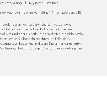
chutzerklärung
|
KeyInvest Disclaimer
undeliegenden Index im Verhältnis 1:1 nachzufolgen. UBS
und/oder deren Tochtergesellschaften, verbundenen
inschließlich veröffentlichter Dokumente (zusammen
 Produkte und/oder Dienstleistungen dürfen möglicherweise
ieren, wenn Sie handeln möchten. Im Falle eines
bedingungen haben die in diesem Disclaimer dargelegten
 Schlüsselsymbol und UBS gehören zu den eingetragenen