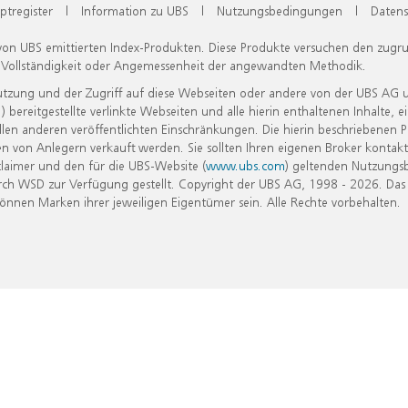
ptregister
|
Information zu UBS
|
Nutzungsbedingungen
|
Datens
 von UBS emittierten Index-Produkten. Diese Produkte versuchen den zugr
, Vollständigkeit oder Angemessenheit der angewandten Methodik.
Nutzung und der Zugriff auf diese Webseiten oder andere von der UBS AG 
eitgestellte verlinkte Webseiten und alle hierin enthaltenen Inhalte, e
allen anderen veröffentlichten Einschränkungen. Die hierin beschriebenen
n von Anlegern verkauft werden. Sie sollten Ihren eigenen Broker kontakt
laimer und den für die UBS-Website (
www.ubs.com
) geltenden Nutzungs
h WSD zur Verfügung gestellt. Copyright der UBS AG, 1998 - 2026. Das
nen Marken ihrer jeweiligen Eigentümer sein. Alle Rechte vorbehalten.