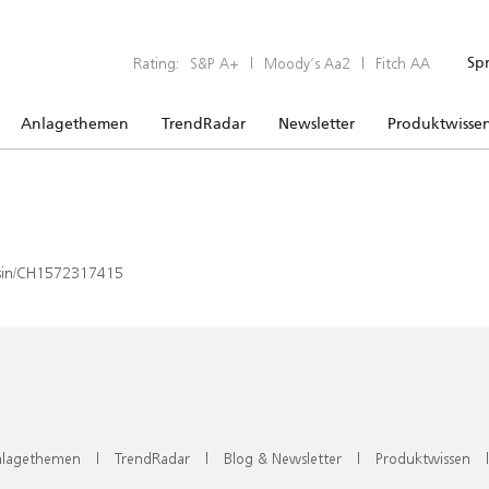
Rating:
S&P A+
|
Moody’s Aa2
|
Fitch AA
Sp
Anlagethemen
TrendRadar
Newsletter
Produktwisse
x/isin/CH1572317415
lagethemen
|
TrendRadar
|
Blog & Newsletter
|
Produktwissen
|