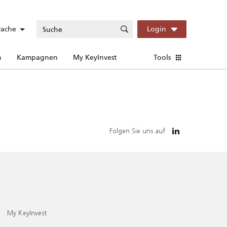
rache
Login
n
Kampagnen
My KeyInvest
Tools
Folgen Sie uns auf
My KeyInvest