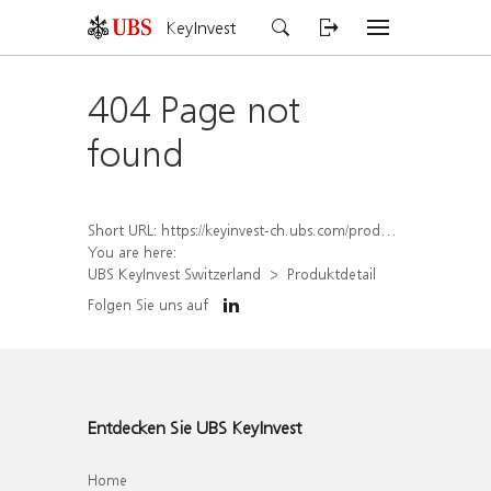
KeyInvest
404 Page not
found
Short URL:
https://keyinvest-ch.ubs.com/produkt/detail/index/isin/CH1573349524
You are here:
UBS KeyInvest Switzerland
Produktdetail
Folgen Sie uns auf
Entdecken Sie UBS KeyInvest
Home