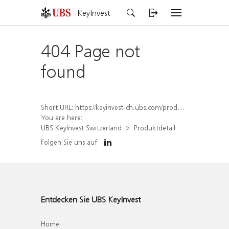
KeyInvest
404 Page not
found
Short URL:
https://keyinvest-ch.ubs.com/produkt/detail/index/isin/CH1573353054
You are here:
UBS KeyInvest Switzerland
Produktdetail
Folgen Sie uns auf
Entdecken Sie UBS KeyInvest
Home