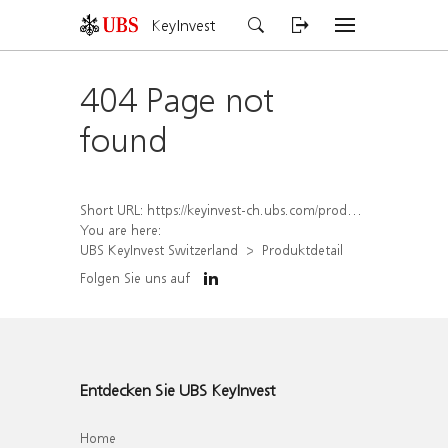
KeyInvest
404 Page not
found
Short URL:
https://keyinvest-ch.ubs.com/produkt/detail/index/isin/CH1573354854
You are here:
UBS KeyInvest Switzerland
Produktdetail
Folgen Sie uns auf
Entdecken Sie UBS KeyInvest
Home