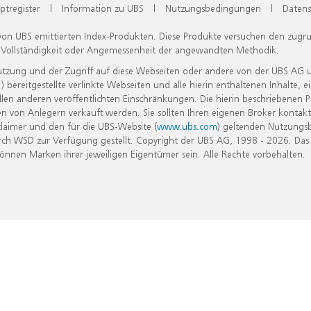
ptregister
|
Information zu UBS
|
Nutzungsbedingungen
|
Datens
 von UBS emittierten Index-Produkten. Diese Produkte versuchen den zugr
, Vollständigkeit oder Angemessenheit der angewandten Methodik.
Nutzung und der Zugriff auf diese Webseiten oder andere von der UBS AG 
eitgestellte verlinkte Webseiten und alle hierin enthaltenen Inhalte, e
allen anderen veröffentlichten Einschränkungen. Die hierin beschriebenen
n von Anlegern verkauft werden. Sie sollten Ihren eigenen Broker kontakt
laimer und den für die UBS-Website (
www.ubs.com
) geltenden Nutzungs
h WSD zur Verfügung gestellt. Copyright der UBS AG, 1998 - 2026. Das
nen Marken ihrer jeweiligen Eigentümer sein. Alle Rechte vorbehalten.