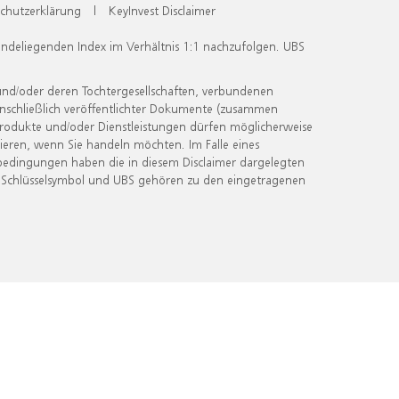
chutzerklärung
|
KeyInvest Disclaimer
undeliegenden Index im Verhältnis 1:1 nachzufolgen. UBS
und/oder deren Tochtergesellschaften, verbundenen
inschließlich veröffentlichter Dokumente (zusammen
 Produkte und/oder Dienstleistungen dürfen möglicherweise
ieren, wenn Sie handeln möchten. Im Falle eines
bedingungen haben die in diesem Disclaimer dargelegten
 Schlüsselsymbol und UBS gehören zu den eingetragenen