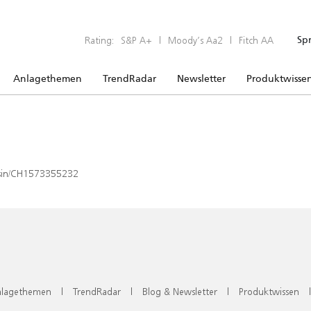
Rating:
S&P A+
|
Moody’s Aa2
|
Fitch AA
Sp
Anlagethemen
TrendRadar
Newsletter
Produktwisse
x/isin/CH1573355232
lagethemen
|
TrendRadar
|
Blog & Newsletter
|
Produktwissen
|