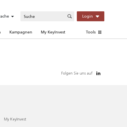
rache
Login
n
Kampagnen
My KeyInvest
Tools
Folgen Sie uns auf
My KeyInvest