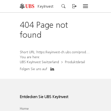
KeyInvest
404 Page not
found
Short URL:
https://keyinvest-ch.ubs.com/produkt/detail/index/isin/CH1573355331
You are here:
UBS KeyInvest Switzerland
Produktdetail
Folgen Sie uns auf
Entdecken Sie UBS KeyInvest
Home