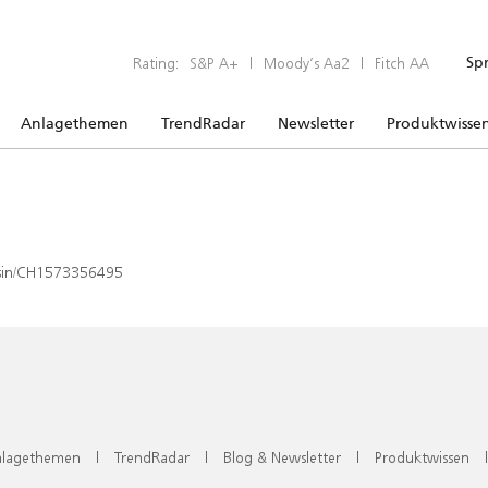
Rating:
S&P A+
|
Moody’s Aa2
|
Fitch AA
Sp
Anlagethemen
TrendRadar
Newsletter
Produktwisse
x/isin/CH1573356495
lagethemen
|
TrendRadar
|
Blog & Newsletter
|
Produktwissen
|