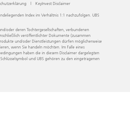
chutzerklärung
|
KeyInvest Disclaimer
undeliegenden Index im Verhältnis 1:1 nachzufolgen. UBS
und/oder deren Tochtergesellschaften, verbundenen
inschließlich veröffentlichter Dokumente (zusammen
 Produkte und/oder Dienstleistungen dürfen möglicherweise
ieren, wenn Sie handeln möchten. Im Falle eines
bedingungen haben die in diesem Disclaimer dargelegten
 Schlüsselsymbol und UBS gehören zu den eingetragenen