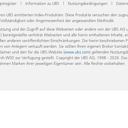
ptregister
|
Information zu UBS
|
Nutzungsbedingungen
|
Datens
 von UBS emittierten Index-Produkten. Diese Produkte versuchen den zugr
, Vollständigkeit oder Angemessenheit der angewandten Methodik.
Nutzung und der Zugriff auf diese Webseiten oder andere von der UBS AG 
eitgestellte verlinkte Webseiten und alle hierin enthaltenen Inhalte, e
allen anderen veröffentlichten Einschränkungen. Die hierin beschriebenen
n von Anlegern verkauft werden. Sie sollten Ihren eigenen Broker kontakt
laimer und den für die UBS-Website (
www.ubs.com
) geltenden Nutzungs
h WSD zur Verfügung gestellt. Copyright der UBS AG, 1998 - 2026. Das
nen Marken ihrer jeweiligen Eigentümer sein. Alle Rechte vorbehalten.