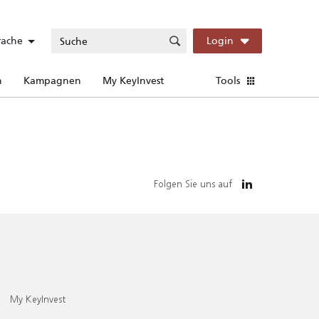
rache
Login
n
Kampagnen
My KeyInvest
Tools
Folgen Sie uns auf
My KeyInvest