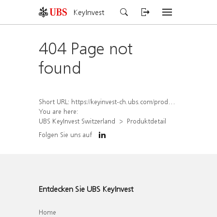
KeyInvest
404 Page not
found
Short URL:
https://keyinvest-ch.ubs.com/produkt/detail/index/isin/CH1573356503
You are here:
UBS KeyInvest Switzerland
Produktdetail
Folgen Sie uns auf
Entdecken Sie UBS KeyInvest
Home