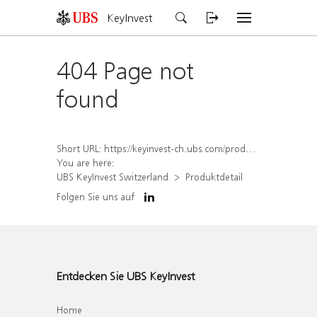
KeyInvest
404 Page not
found
Short URL:
https://keyinvest-ch.ubs.com/produkt/detail/index/isin/CH1573359929
You are here:
UBS KeyInvest Switzerland
Produktdetail
Folgen Sie uns auf
Entdecken Sie UBS KeyInvest
Home