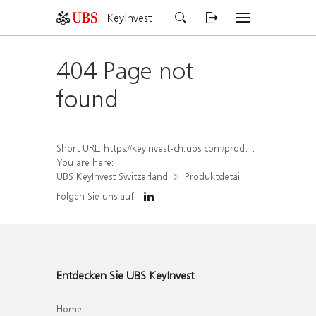
KeyInvest
404 Page not
found
Short URL:
https://keyinvest-ch.ubs.com/produkt/detail/index/isin/CH1573360026
You are here:
UBS KeyInvest Switzerland
Produktdetail
Folgen Sie uns auf
Entdecken Sie UBS KeyInvest
Home