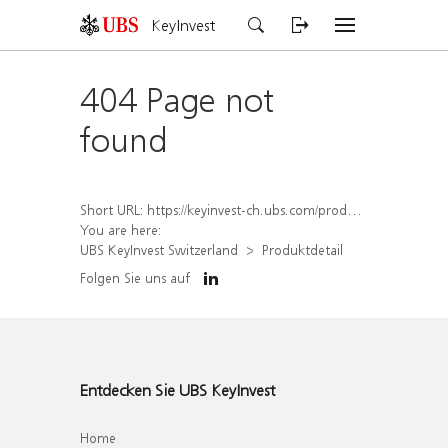
KeyInvest
404 Page not
found
Short URL:
https://keyinvest-ch.ubs.com/produkt/detail/index/isin/CH1573363350
You are here:
UBS KeyInvest Switzerland
Produktdetail
Folgen Sie uns auf
Entdecken Sie UBS KeyInvest
Home