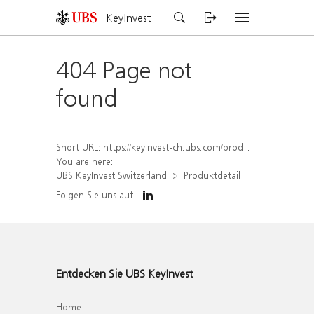
KeyInvest
404 Page not
found
Short URL:
https://keyinvest-ch.ubs.com/produkt/detail/index/isin/CH1573363996
You are here:
UBS KeyInvest Switzerland
Produktdetail
Folgen Sie uns auf
Entdecken Sie UBS KeyInvest
Home