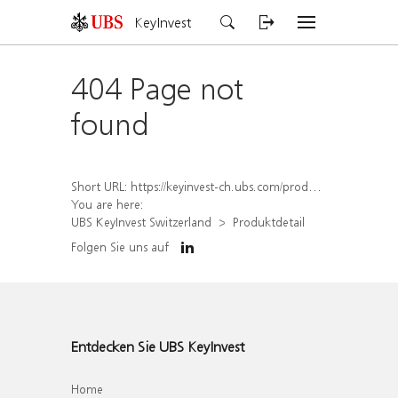
KeyInvest
404 Page not
found
Short URL:
https://keyinvest-ch.ubs.com/produkt/detail/index/isin/CH1573364135
You are here:
UBS KeyInvest Switzerland
Produktdetail
Folgen Sie uns auf
Entdecken Sie UBS KeyInvest
Home