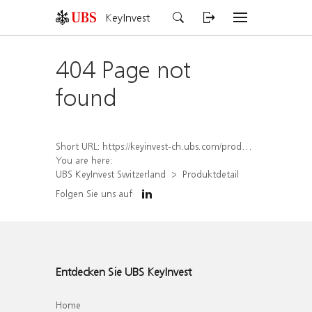
KeyInvest
404 Page not
found
Short URL:
https://keyinvest-ch.ubs.com/produkt/detail/index/isin/CH1573365843
You are here:
UBS KeyInvest Switzerland
Produktdetail
Folgen Sie uns auf
Entdecken Sie UBS KeyInvest
Home