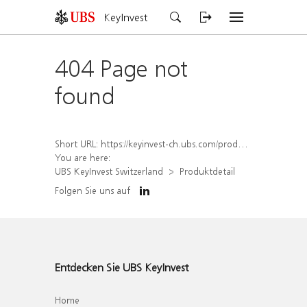
KeyInvest
404 Page not
found
Short URL:
https://keyinvest-ch.ubs.com/produkt/detail/index/isin/CH1573369241
You are here:
UBS KeyInvest Switzerland
Produktdetail
Folgen Sie uns auf
Entdecken Sie UBS KeyInvest
Home