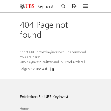
KeyInvest
404 Page not
found
Short URL:
https://keyinvest-ch.ubs.com/produkt/detail/index/isin/CH1573369274
You are here:
UBS KeyInvest Switzerland
Produktdetail
Folgen Sie uns auf
Entdecken Sie UBS KeyInvest
Home