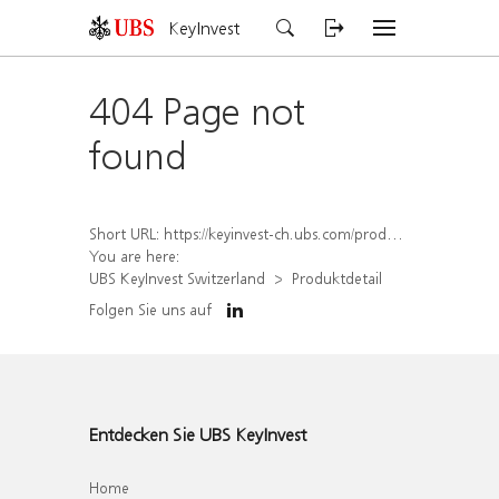
KeyInvest
404 Page not
found
Short URL:
https://keyinvest-ch.ubs.com/produkt/detail/index/isin/CH1573369449
You are here:
UBS KeyInvest Switzerland
Produktdetail
Folgen Sie uns auf
Entdecken Sie UBS KeyInvest
Home