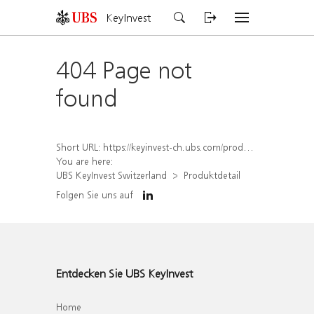
KeyInvest
404 Page not
found
Short URL:
https://keyinvest-ch.ubs.com/produkt/detail/index/isin/CH1573370504
You are here:
UBS KeyInvest Switzerland
Produktdetail
Folgen Sie uns auf
Entdecken Sie UBS KeyInvest
Home