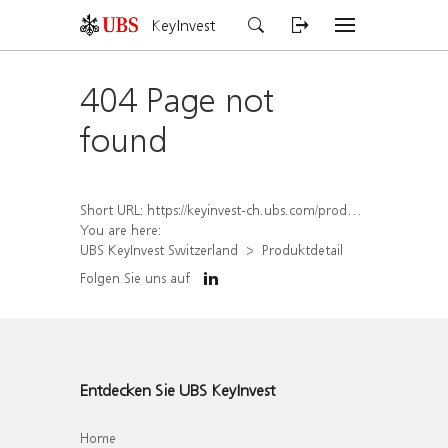
KeyInvest
404 Page not
found
Short URL:
https://keyinvest-ch.ubs.com/produkt/detail/index/isin/CH1573373763
You are here:
UBS KeyInvest Switzerland
Produktdetail
Folgen Sie uns auf
Entdecken Sie UBS KeyInvest
Home