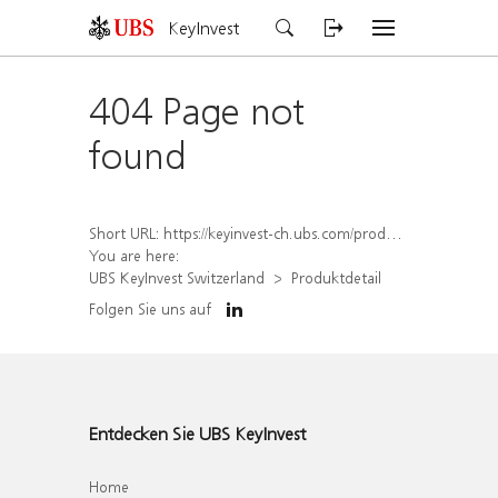
KeyInvest
404 Page not
found
Short URL:
https://keyinvest-ch.ubs.com/produkt/detail/index/isin/CH1573375628
You are here:
UBS KeyInvest Switzerland
Produktdetail
Folgen Sie uns auf
Entdecken Sie UBS KeyInvest
Home