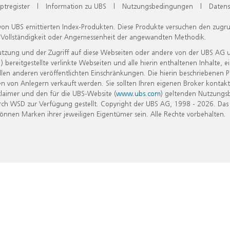
ptregister
|
Information zu UBS
|
Nutzungsbedingungen
|
Datens
 von UBS emittierten Index-Produkten. Diese Produkte versuchen den zugr
, Vollständigkeit oder Angemessenheit der angewandten Methodik.
Nutzung und der Zugriff auf diese Webseiten oder andere von der UBS AG 
eitgestellte verlinkte Webseiten und alle hierin enthaltenen Inhalte, e
allen anderen veröffentlichten Einschränkungen. Die hierin beschriebenen
n von Anlegern verkauft werden. Sie sollten Ihren eigenen Broker kontakt
laimer und den für die UBS-Website (
www.ubs.com
) geltenden Nutzungs
h WSD zur Verfügung gestellt. Copyright der UBS AG, 1998 - 2026. Das
nen Marken ihrer jeweiligen Eigentümer sein. Alle Rechte vorbehalten.