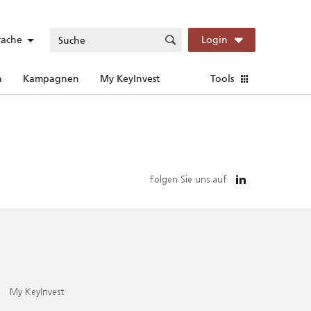
rache
Login
n
Kampagnen
My KeyInvest
Tools
Folgen Sie uns auf
My KeyInvest