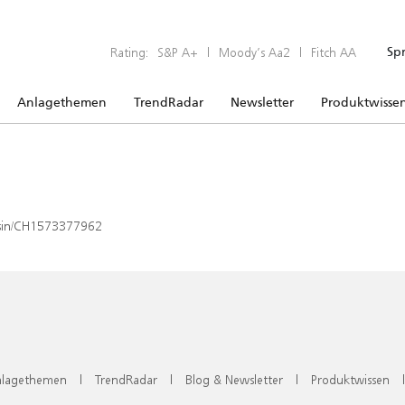
Rating:
S&P A+
|
Moody’s Aa2
|
Fitch AA
Sp
Anlagethemen
TrendRadar
Newsletter
Produktwisse
x/isin/CH1573377962
lagethemen
|
TrendRadar
|
Blog & Newsletter
|
Produktwissen
|