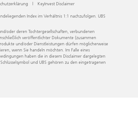
chutzerklärung
|
KeyInvest Disclaimer
undeliegenden Index im Verhältnis 1:1 nachzufolgen. UBS
und/oder deren Tochtergesellschaften, verbundenen
inschließlich veröffentlichter Dokumente (zusammen
 Produkte und/oder Dienstleistungen dürfen möglicherweise
ieren, wenn Sie handeln möchten. Im Falle eines
bedingungen haben die in diesem Disclaimer dargelegten
 Schlüsselsymbol und UBS gehören zu den eingetragenen