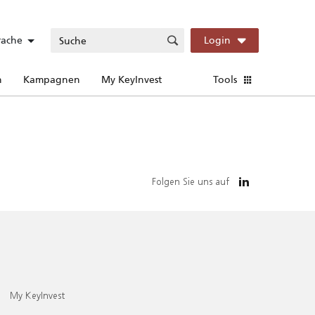
rache
Login
n
Kampagnen
My KeyInvest
Tools
Folgen Sie uns auf
My KeyInvest