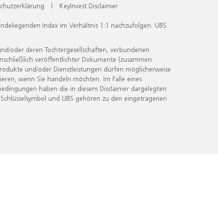
chutzerklärung
|
KeyInvest Disclaimer
undeliegenden Index im Verhältnis 1:1 nachzufolgen. UBS
und/oder deren Tochtergesellschaften, verbundenen
inschließlich veröffentlichter Dokumente (zusammen
 Produkte und/oder Dienstleistungen dürfen möglicherweise
ieren, wenn Sie handeln möchten. Im Falle eines
bedingungen haben die in diesem Disclaimer dargelegten
 Schlüsselsymbol und UBS gehören zu den eingetragenen