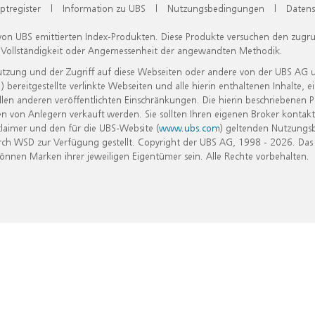
ptregister
|
Information zu UBS
|
Nutzungsbedingungen
|
Datens
 von UBS emittierten Index-Produkten. Diese Produkte versuchen den zugr
, Vollständigkeit oder Angemessenheit der angewandten Methodik.
Nutzung und der Zugriff auf diese Webseiten oder andere von der UBS AG 
eitgestellte verlinkte Webseiten und alle hierin enthaltenen Inhalte, e
allen anderen veröffentlichten Einschränkungen. Die hierin beschriebenen
n von Anlegern verkauft werden. Sie sollten Ihren eigenen Broker kontakt
laimer und den für die UBS-Website (
www.ubs.com
) geltenden Nutzungs
h WSD zur Verfügung gestellt. Copyright der UBS AG, 1998 - 2026. Das
nen Marken ihrer jeweiligen Eigentümer sein. Alle Rechte vorbehalten.