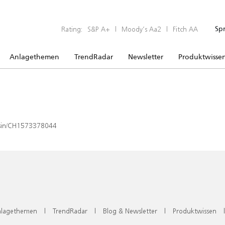
Rating:
S&P A+
|
Moody’s Aa2
|
Fitch AA
Sp
Anlagethemen
TrendRadar
Newsletter
Produktwisse
x/isin/CH1573378044
lagethemen
|
TrendRadar
|
Blog & Newsletter
|
Produktwissen
|