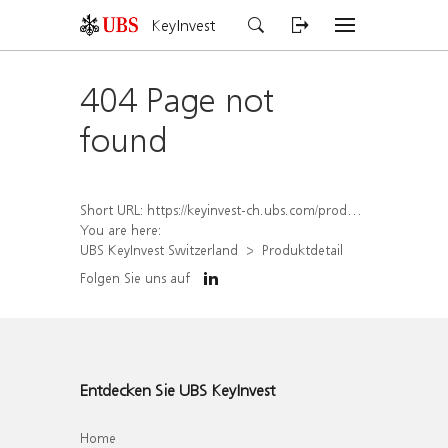
KeyInvest
404 Page not
found
Short URL:
https://keyinvest-ch.ubs.com/produkt/detail/index/isin/CH1573378382
You are here:
UBS KeyInvest Switzerland
Produktdetail
Folgen Sie uns auf
Entdecken Sie UBS KeyInvest
Home