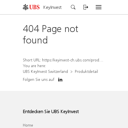
KeyInvest
404 Page not
found
Short URL:
https://keyinvest-ch.ubs.com/produkt/detail/index/isin/CH1573380073
You are here:
UBS KeyInvest Switzerland
Produktdetail
Folgen Sie uns auf
Entdecken Sie UBS KeyInvest
Home