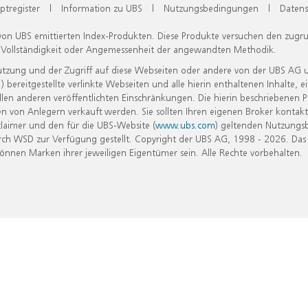
ptregister
|
Information zu UBS
|
Nutzungsbedingungen
|
Datens
 von UBS emittierten Index-Produkten. Diese Produkte versuchen den zugr
, Vollständigkeit oder Angemessenheit der angewandten Methodik.
Nutzung und der Zugriff auf diese Webseiten oder andere von der UBS AG 
eitgestellte verlinkte Webseiten und alle hierin enthaltenen Inhalte, e
allen anderen veröffentlichten Einschränkungen. Die hierin beschriebenen
n von Anlegern verkauft werden. Sie sollten Ihren eigenen Broker kontakt
laimer und den für die UBS-Website (
www.ubs.com
) geltenden Nutzungs
h WSD zur Verfügung gestellt. Copyright der UBS AG, 1998 - 2026. Das
nen Marken ihrer jeweiligen Eigentümer sein. Alle Rechte vorbehalten.