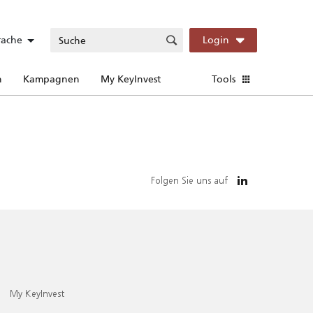
rache
Login
n
Kampagnen
My KeyInvest
Tools
Folgen Sie uns auf
My KeyInvest