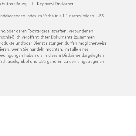
chutzerklärung
|
KeyInvest Disclaimer
undeliegenden Index im Verhältnis 1:1 nachzufolgen. UBS
und/oder deren Tochtergesellschaften, verbundenen
inschließlich veröffentlichter Dokumente (zusammen
 Produkte und/oder Dienstleistungen dürfen möglicherweise
ieren, wenn Sie handeln möchten. Im Falle eines
bedingungen haben die in diesem Disclaimer dargelegten
 Schlüsselsymbol und UBS gehören zu den eingetragenen