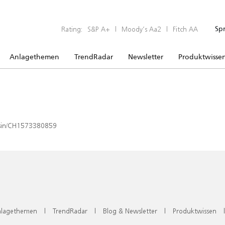
Rating:
S&P A+
|
Moody’s Aa2
|
Fitch AA
Sp
Anlagethemen
TrendRadar
Newsletter
Produktwisse
x/isin/CH1573380859
lagethemen
|
TrendRadar
|
Blog & Newsletter
|
Produktwissen
|