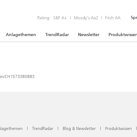
Rating:
S&P A+
|
Moody’s Aa2
|
Fitch AA
Sp
Anlagethemen
TrendRadar
Newsletter
Produktwisse
x/isin/CH1573380883
lagethemen
|
TrendRadar
|
Blog & Newsletter
|
Produktwissen
|