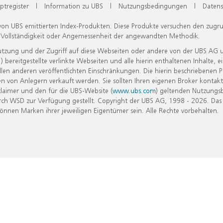
ptregister
|
Information zu UBS
|
Nutzungsbedingungen
|
Datens
 von UBS emittierten Index-Produkten. Diese Produkte versuchen den zugr
, Vollständigkeit oder Angemessenheit der angewandten Methodik.
Nutzung und der Zugriff auf diese Webseiten oder andere von der UBS AG 
eitgestellte verlinkte Webseiten und alle hierin enthaltenen Inhalte, e
allen anderen veröffentlichten Einschränkungen. Die hierin beschriebenen
n von Anlegern verkauft werden. Sie sollten Ihren eigenen Broker kontakt
laimer und den für die UBS-Website (
www.ubs.com
) geltenden Nutzungs
h WSD zur Verfügung gestellt. Copyright der UBS AG, 1998 - 2026. Das
nen Marken ihrer jeweiligen Eigentümer sein. Alle Rechte vorbehalten.