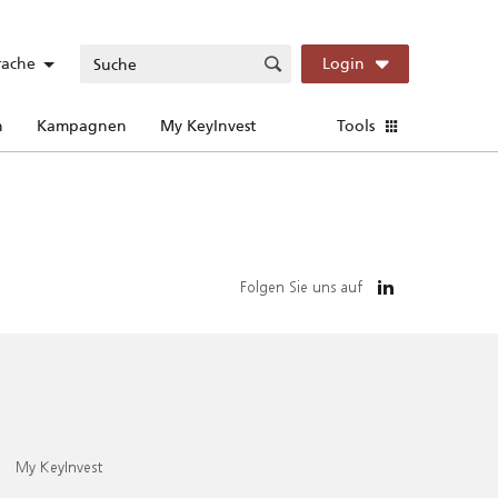
rache
Login
n
Kampagnen
My KeyInvest
Tools
Folgen Sie uns auf
My KeyInvest