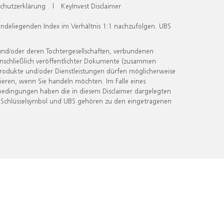
chutzerklärung
|
KeyInvest Disclaimer
undeliegenden Index im Verhältnis 1:1 nachzufolgen. UBS
und/oder deren Tochtergesellschaften, verbundenen
inschließlich veröffentlichter Dokumente (zusammen
 Produkte und/oder Dienstleistungen dürfen möglicherweise
ieren, wenn Sie handeln möchten. Im Falle eines
bedingungen haben die in diesem Disclaimer dargelegten
 Schlüsselsymbol und UBS gehören zu den eingetragenen