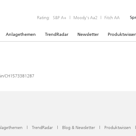
Rating:
S&P A+
|
Moody’s Aa2
|
Fitch AA
Sp
Anlagethemen
TrendRadar
Newsletter
Produktwisse
x/isin/CH1573381287
lagethemen
|
TrendRadar
|
Blog & Newsletter
|
Produktwissen
|