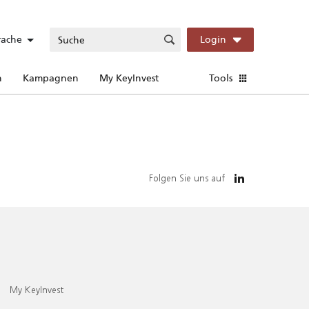
rache
Login
n
Kampagnen
My KeyInvest
Tools
Folgen Sie uns auf
My KeyInvest