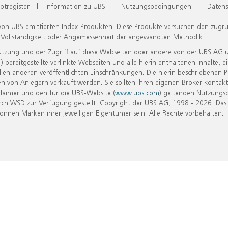
ptregister
|
Information zu UBS
|
Nutzungsbedingungen
|
Datens
 von UBS emittierten Index-Produkten. Diese Produkte versuchen den zugr
, Vollständigkeit oder Angemessenheit der angewandten Methodik.
Nutzung und der Zugriff auf diese Webseiten oder andere von der UBS AG 
eitgestellte verlinkte Webseiten und alle hierin enthaltenen Inhalte, e
allen anderen veröffentlichten Einschränkungen. Die hierin beschriebenen
n von Anlegern verkauft werden. Sie sollten Ihren eigenen Broker kontakt
laimer und den für die UBS-Website (
www.ubs.com
) geltenden Nutzungs
h WSD zur Verfügung gestellt. Copyright der UBS AG, 1998 - 2026. Das
nen Marken ihrer jeweiligen Eigentümer sein. Alle Rechte vorbehalten.