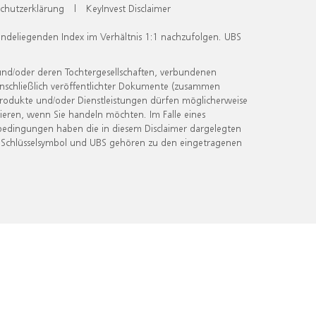
chutzerklärung
|
KeyInvest Disclaimer
undeliegenden Index im Verhältnis 1:1 nachzufolgen. UBS
und/oder deren Tochtergesellschaften, verbundenen
inschließlich veröffentlichter Dokumente (zusammen
 Produkte und/oder Dienstleistungen dürfen möglicherweise
ieren, wenn Sie handeln möchten. Im Falle eines
bedingungen haben die in diesem Disclaimer dargelegten
 Schlüsselsymbol und UBS gehören zu den eingetragenen