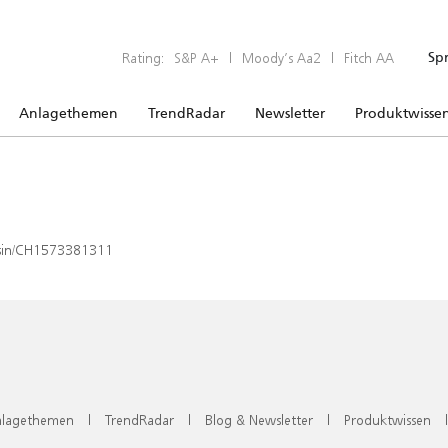
Rating:
S&P A+
|
Moody’s Aa2
|
Fitch AA
Sp
Anlagethemen
TrendRadar
Newsletter
Produktwisse
x/isin/CH1573381311
lagethemen
|
TrendRadar
|
Blog & Newsletter
|
Produktwissen
|