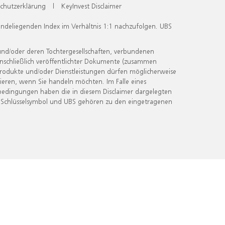
chutzerklärung
|
KeyInvest Disclaimer
undeliegenden Index im Verhältnis 1:1 nachzufolgen. UBS
und/oder deren Tochtergesellschaften, verbundenen
inschließlich veröffentlichter Dokumente (zusammen
 Produkte und/oder Dienstleistungen dürfen möglicherweise
ieren, wenn Sie handeln möchten. Im Falle eines
bedingungen haben die in diesem Disclaimer dargelegten
 Schlüsselsymbol und UBS gehören zu den eingetragenen