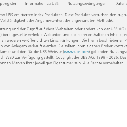
ptregister
|
Information zu UBS
|
Nutzungsbedingungen
|
Datens
 von UBS emittierten Index-Produkten. Diese Produkte versuchen den zugr
, Vollständigkeit oder Angemessenheit der angewandten Methodik.
Nutzung und der Zugriff auf diese Webseiten oder andere von der UBS AG 
eitgestellte verlinkte Webseiten und alle hierin enthaltenen Inhalte, e
allen anderen veröffentlichten Einschränkungen. Die hierin beschriebenen
n von Anlegern verkauft werden. Sie sollten Ihren eigenen Broker kontakt
laimer und den für die UBS-Website (
www.ubs.com
) geltenden Nutzungs
h WSD zur Verfügung gestellt. Copyright der UBS AG, 1998 - 2026. Das
nen Marken ihrer jeweiligen Eigentümer sein. Alle Rechte vorbehalten.