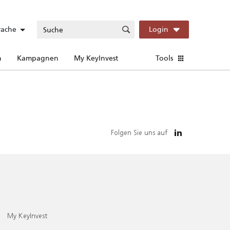
rache
Login
n
Kampagnen
My KeyInvest
Tools
Folgen Sie uns auf
My KeyInvest