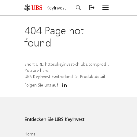
KeyInvest
404 Page not
found
Short URL:
https://keyinvest-ch.ubs.com/produkt/detail/index/isin/CH1573383432
You are here:
UBS KeyInvest Switzerland
Produktdetail
Folgen Sie uns auf
Entdecken Sie UBS KeyInvest
Home