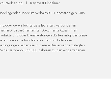
chutzerklärung
|
KeyInvest Disclaimer
undeliegenden Index im Verhältnis 1:1 nachzufolgen. UBS
und/oder deren Tochtergesellschaften, verbundenen
inschließlich veröffentlichter Dokumente (zusammen
 Produkte und/oder Dienstleistungen dürfen möglicherweise
ieren, wenn Sie handeln möchten. Im Falle eines
bedingungen haben die in diesem Disclaimer dargelegten
 Schlüsselsymbol und UBS gehören zu den eingetragenen