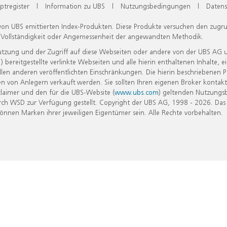
ptregister
|
Information zu UBS
|
Nutzungsbedingungen
|
Datens
 von UBS emittierten Index-Produkten. Diese Produkte versuchen den zugr
, Vollständigkeit oder Angemessenheit der angewandten Methodik.
Nutzung und der Zugriff auf diese Webseiten oder andere von der UBS AG 
eitgestellte verlinkte Webseiten und alle hierin enthaltenen Inhalte, e
allen anderen veröffentlichten Einschränkungen. Die hierin beschriebenen
n von Anlegern verkauft werden. Sie sollten Ihren eigenen Broker kontakt
laimer und den für die UBS-Website (
www.ubs.com
) geltenden Nutzungs
h WSD zur Verfügung gestellt. Copyright der UBS AG, 1998 - 2026. Das
nen Marken ihrer jeweiligen Eigentümer sein. Alle Rechte vorbehalten.