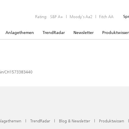
Rating:
S&P A+
|
Moody’s Aa2
|
Fitch AA
Sp
Anlagethemen
TrendRadar
Newsletter
Produktwisse
x/isin/CH1573383440
lagethemen
|
TrendRadar
|
Blog & Newsletter
|
Produktwissen
|