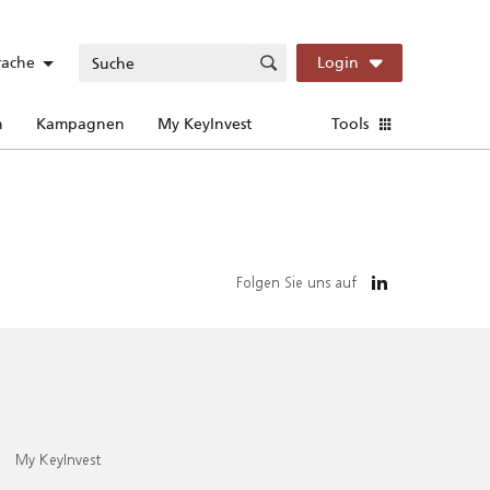
rache
Login
n
Kampagnen
My KeyInvest
Tools
Folgen Sie uns auf
My KeyInvest