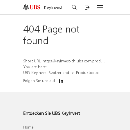
KeyInvest
404 Page not
found
Short URL:
https://keyinvest-ch.ubs.com/produkt/detail/index/isin/CH1573384059
You are here:
UBS KeyInvest Switzerland
Produktdetail
Folgen Sie uns auf
Entdecken Sie UBS KeyInvest
Home