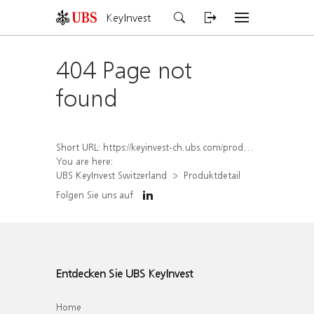
KeyInvest
404 Page not
found
Short URL:
https://keyinvest-ch.ubs.com/produkt/detail/index/isin/CH1573384109
You are here:
UBS KeyInvest Switzerland
Produktdetail
Folgen Sie uns auf
Entdecken Sie UBS KeyInvest
Home