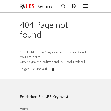
KeyInvest
404 Page not
found
Short URL:
https://keyinvest-ch.ubs.com/produkt/detail/index/isin/CH1573384125
You are here:
UBS KeyInvest Switzerland
Produktdetail
Folgen Sie uns auf
Entdecken Sie UBS KeyInvest
Home