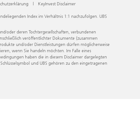
chutzerklärung
|
KeyInvest Disclaimer
undeliegenden Index im Verhältnis 1:1 nachzufolgen. UBS
und/oder deren Tochtergesellschaften, verbundenen
inschließlich veröffentlichter Dokumente (zusammen
 Produkte und/oder Dienstleistungen dürfen möglicherweise
ieren, wenn Sie handeln möchten. Im Falle eines
bedingungen haben die in diesem Disclaimer dargelegten
 Schlüsselsymbol und UBS gehören zu den eingetragenen