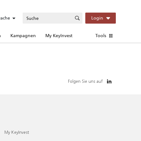
rache
Login
n
Kampagnen
My KeyInvest
Tools
Folgen Sie uns auf
My KeyInvest