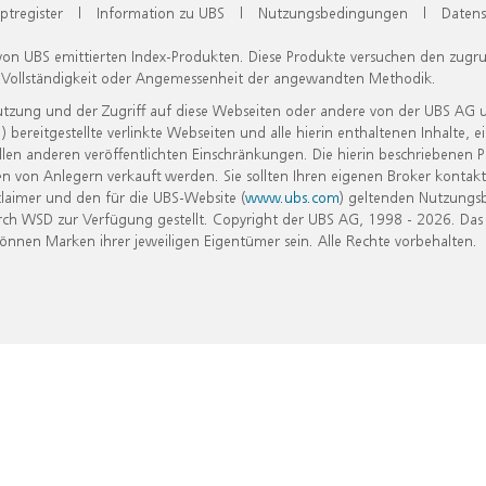
ptregister
|
Information zu UBS
|
Nutzungsbedingungen
|
Datens
 von UBS emittierten Index-Produkten. Diese Produkte versuchen den zugr
, Vollständigkeit oder Angemessenheit der angewandten Methodik.
Nutzung und der Zugriff auf diese Webseiten oder andere von der UBS AG 
eitgestellte verlinkte Webseiten und alle hierin enthaltenen Inhalte, e
allen anderen veröffentlichten Einschränkungen. Die hierin beschriebenen
n von Anlegern verkauft werden. Sie sollten Ihren eigenen Broker kontakt
laimer und den für die UBS-Website (
www.ubs.com
) geltenden Nutzungs
h WSD zur Verfügung gestellt. Copyright der UBS AG, 1998 - 2026. Das
nen Marken ihrer jeweiligen Eigentümer sein. Alle Rechte vorbehalten.