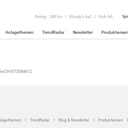
Rating:
S&P A+
|
Moody’s Aa2
|
Fitch AA
Sp
Anlagethemen
TrendRadar
Newsletter
Produktwisse
x/isin/CH1573384612
lagethemen
|
TrendRadar
|
Blog & Newsletter
|
Produktwissen
|