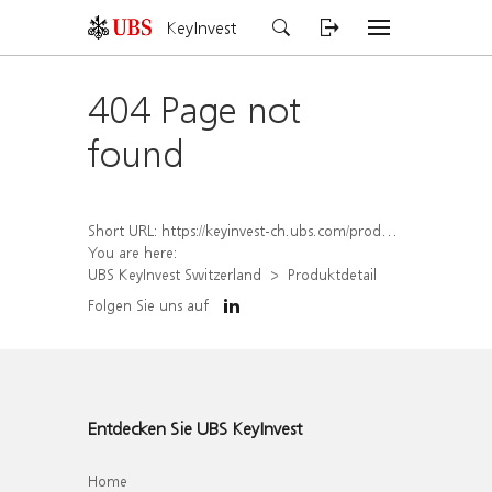
KeyInvest
404 Page not
found
Short URL:
https://keyinvest-ch.ubs.com/produkt/detail/index/isin/CH1573384794
You are here:
UBS KeyInvest Switzerland
Produktdetail
Folgen Sie uns auf
Entdecken Sie UBS KeyInvest
Home