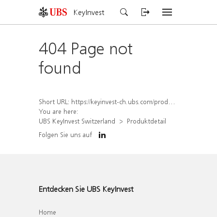
KeyInvest
404 Page not
found
Short URL:
https://keyinvest-ch.ubs.com/produkt/detail/index/isin/CH1573385023
You are here:
UBS KeyInvest Switzerland
Produktdetail
Folgen Sie uns auf
Entdecken Sie UBS KeyInvest
Home