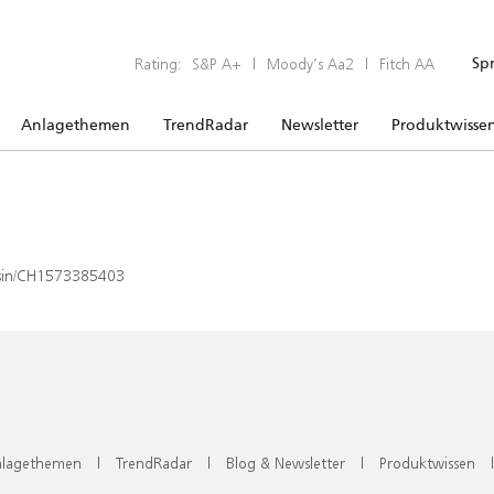
Rating:
S&P A+
|
Moody’s Aa2
|
Fitch AA
Sp
Anlagethemen
TrendRadar
Newsletter
Produktwisse
x/isin/CH1573385403
lagethemen
|
TrendRadar
|
Blog & Newsletter
|
Produktwissen
|