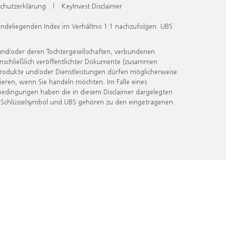
chutzerklärung
|
KeyInvest Disclaimer
undeliegenden Index im Verhältnis 1:1 nachzufolgen. UBS
und/oder deren Tochtergesellschaften, verbundenen
inschließlich veröffentlichter Dokumente (zusammen
 Produkte und/oder Dienstleistungen dürfen möglicherweise
ieren, wenn Sie handeln möchten. Im Falle eines
bedingungen haben die in diesem Disclaimer dargelegten
 Schlüsselsymbol und UBS gehören zu den eingetragenen