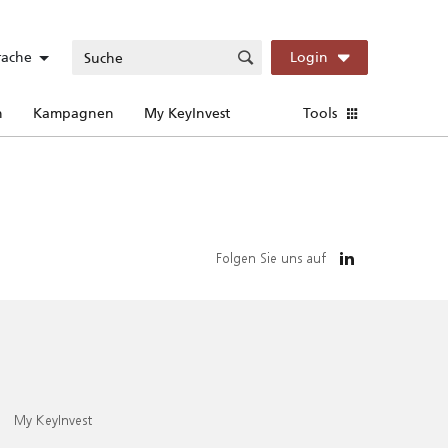
rache
Login
n
Kampagnen
My KeyInvest
Tools
Folgen Sie uns auf
My KeyInvest