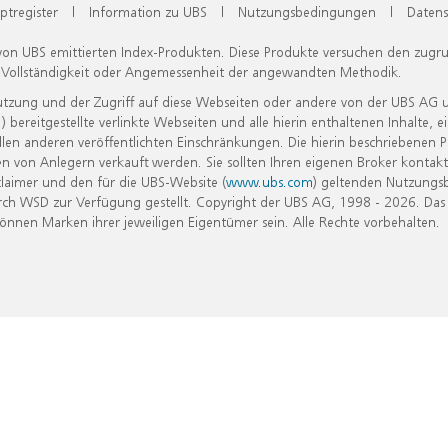
ptregister
|
Information zu UBS
|
Nutzungsbedingungen
|
Datens
 von UBS emittierten Index-Produkten. Diese Produkte versuchen den zugr
, Vollständigkeit oder Angemessenheit der angewandten Methodik.
Nutzung und der Zugriff auf diese Webseiten oder andere von der UBS AG 
eitgestellte verlinkte Webseiten und alle hierin enthaltenen Inhalte, e
allen anderen veröffentlichten Einschränkungen. Die hierin beschriebenen
n von Anlegern verkauft werden. Sie sollten Ihren eigenen Broker kontakt
laimer und den für die UBS-Website (
www.ubs.com
) geltenden Nutzungs
h WSD zur Verfügung gestellt. Copyright der UBS AG, 1998 - 2026. Das
nen Marken ihrer jeweiligen Eigentümer sein. Alle Rechte vorbehalten.