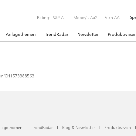
Rating:
S&P A+
|
Moody’s Aa2
|
Fitch AA
Sp
Anlagethemen
TrendRadar
Newsletter
Produktwisse
x/isin/CH1573388563
lagethemen
|
TrendRadar
|
Blog & Newsletter
|
Produktwissen
|