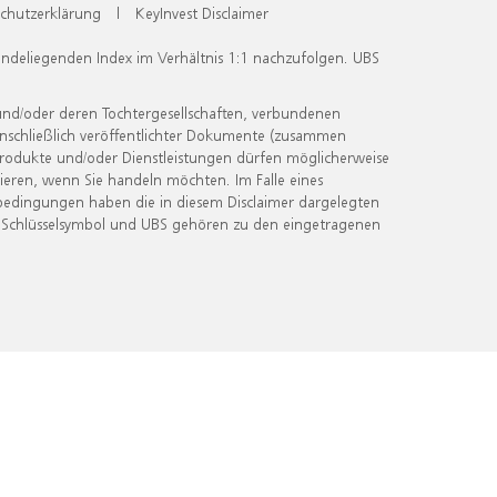
chutzerklärung
|
KeyInvest Disclaimer
undeliegenden Index im Verhältnis 1:1 nachzufolgen. UBS
und/oder deren Tochtergesellschaften, verbundenen
inschließlich veröffentlichter Dokumente (zusammen
 Produkte und/oder Dienstleistungen dürfen möglicherweise
ieren, wenn Sie handeln möchten. Im Falle eines
bedingungen haben die in diesem Disclaimer dargelegten
 Schlüsselsymbol und UBS gehören zu den eingetragenen