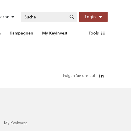
rache
Login
n
Kampagnen
My KeyInvest
Tools
Folgen Sie uns auf
My KeyInvest