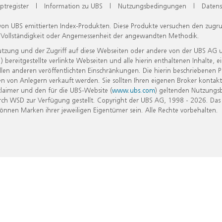
ptregister
|
Information zu UBS
|
Nutzungsbedingungen
|
Datens
 von UBS emittierten Index-Produkten. Diese Produkte versuchen den zugr
, Vollständigkeit oder Angemessenheit der angewandten Methodik.
Nutzung und der Zugriff auf diese Webseiten oder andere von der UBS AG 
eitgestellte verlinkte Webseiten und alle hierin enthaltenen Inhalte, e
allen anderen veröffentlichten Einschränkungen. Die hierin beschriebenen
n von Anlegern verkauft werden. Sie sollten Ihren eigenen Broker kontakt
laimer und den für die UBS-Website (
www.ubs.com
) geltenden Nutzungs
h WSD zur Verfügung gestellt. Copyright der UBS AG, 1998 - 2026. Das
nen Marken ihrer jeweiligen Eigentümer sein. Alle Rechte vorbehalten.