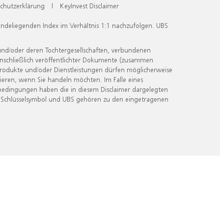
chutzerklärung
|
KeyInvest Disclaimer
undeliegenden Index im Verhältnis 1:1 nachzufolgen. UBS
und/oder deren Tochtergesellschaften, verbundenen
inschließlich veröffentlichter Dokumente (zusammen
 Produkte und/oder Dienstleistungen dürfen möglicherweise
ieren, wenn Sie handeln möchten. Im Falle eines
bedingungen haben die in diesem Disclaimer dargelegten
 Schlüsselsymbol und UBS gehören zu den eingetragenen