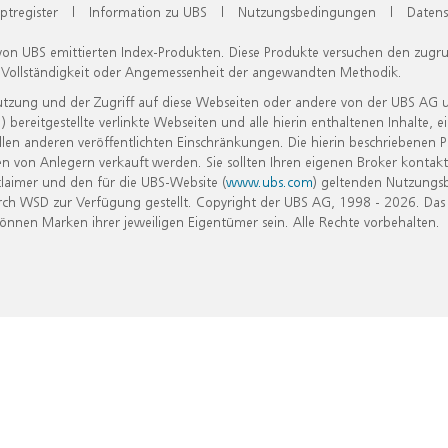
ptregister
|
Information zu UBS
|
Nutzungsbedingungen
|
Datens
 von UBS emittierten Index-Produkten. Diese Produkte versuchen den zugr
, Vollständigkeit oder Angemessenheit der angewandten Methodik.
Nutzung und der Zugriff auf diese Webseiten oder andere von der UBS AG 
eitgestellte verlinkte Webseiten und alle hierin enthaltenen Inhalte, e
allen anderen veröffentlichten Einschränkungen. Die hierin beschriebenen
n von Anlegern verkauft werden. Sie sollten Ihren eigenen Broker kontakt
laimer und den für die UBS-Website (
www.ubs.com
) geltenden Nutzungs
h WSD zur Verfügung gestellt. Copyright der UBS AG, 1998 - 2026. Das
nen Marken ihrer jeweiligen Eigentümer sein. Alle Rechte vorbehalten.