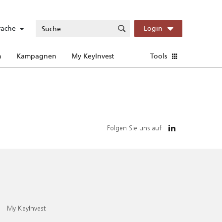
rache
Login
n
Kampagnen
My KeyInvest
Tools
Folgen Sie uns auf
My KeyInvest