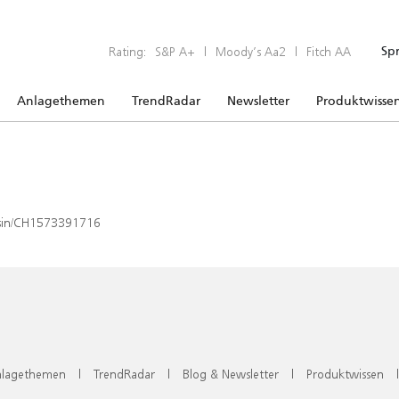
Rating:
S&P A+
|
Moody’s Aa2
|
Fitch AA
Sp
Anlagethemen
TrendRadar
Newsletter
Produktwisse
x/isin/CH1573391716
lagethemen
|
TrendRadar
|
Blog & Newsletter
|
Produktwissen
|