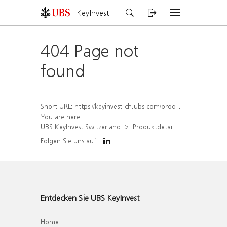
KeyInvest
404 Page not
found
Short URL:
https://keyinvest-ch.ubs.com/produkt/detail/index/isin/CH1573398133
You are here:
UBS KeyInvest Switzerland
Produktdetail
Folgen Sie uns auf
Entdecken Sie UBS KeyInvest
Home