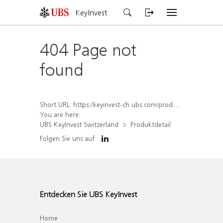
KeyInvest
404 Page not
found
Short URL:
https://keyinvest-ch.ubs.com/produkt/detail/index/isin/CH1573398273
You are here:
UBS KeyInvest Switzerland
Produktdetail
Folgen Sie uns auf
Entdecken Sie UBS KeyInvest
Home