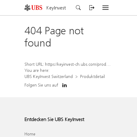
KeyInvest
404 Page not
found
Short URL:
https://keyinvest-ch.ubs.com/produkt/detail/index/isin/CH1574360587
You are here:
UBS KeyInvest Switzerland
Produktdetail
Folgen Sie uns auf
Entdecken Sie UBS KeyInvest
Home