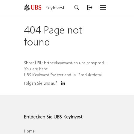
KeyInvest
404 Page not
found
Short URL:
https://keyinvest-ch.ubs.com/produkt/detail/index/isin/CH1574360827
You are here:
UBS KeyInvest Switzerland
Produktdetail
Folgen Sie uns auf
Entdecken Sie UBS KeyInvest
Home