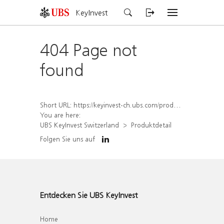
KeyInvest
404 Page not
found
Short URL:
https://keyinvest-ch.ubs.com/produkt/detail/index/isin/CH1574360926
You are here:
UBS KeyInvest Switzerland
Produktdetail
Folgen Sie uns auf
Entdecken Sie UBS KeyInvest
Home