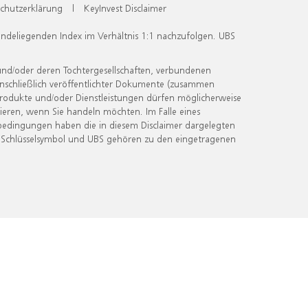
chutzerklärung
|
KeyInvest Disclaimer
undeliegenden Index im Verhältnis 1:1 nachzufolgen. UBS
und/oder deren Tochtergesellschaften, verbundenen
inschließlich veröffentlichter Dokumente (zusammen
 Produkte und/oder Dienstleistungen dürfen möglicherweise
ieren, wenn Sie handeln möchten. Im Falle eines
bedingungen haben die in diesem Disclaimer dargelegten
 Schlüsselsymbol und UBS gehören zu den eingetragenen