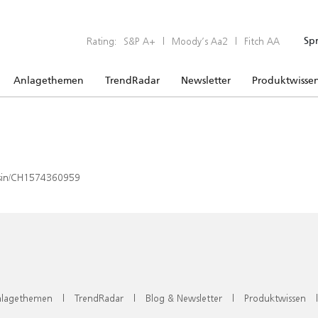
Rating:
S&P A+
|
Moody’s Aa2
|
Fitch AA
Sp
Anlagethemen
TrendRadar
Newsletter
Produktwisse
x/isin/CH1574360959
lagethemen
|
TrendRadar
|
Blog & Newsletter
|
Produktwissen
|