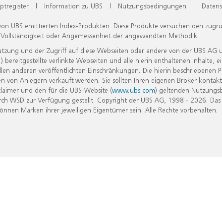
ptregister
|
Information zu UBS
|
Nutzungsbedingungen
|
Datens
 von UBS emittierten Index-Produkten. Diese Produkte versuchen den zugr
, Vollständigkeit oder Angemessenheit der angewandten Methodik.
Nutzung und der Zugriff auf diese Webseiten oder andere von der UBS AG 
eitgestellte verlinkte Webseiten und alle hierin enthaltenen Inhalte, e
allen anderen veröffentlichten Einschränkungen. Die hierin beschriebenen
n von Anlegern verkauft werden. Sie sollten Ihren eigenen Broker kontakt
laimer und den für die UBS-Website (
www.ubs.com
) geltenden Nutzungs
h WSD zur Verfügung gestellt. Copyright der UBS AG, 1998 - 2026. Das
nen Marken ihrer jeweiligen Eigentümer sein. Alle Rechte vorbehalten.