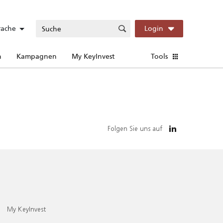
rache
Login
n
Kampagnen
My KeyInvest
Tools
Folgen Sie uns auf
My KeyInvest