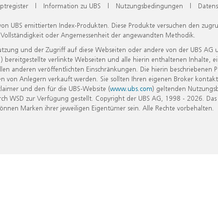
ptregister
|
Information zu UBS
|
Nutzungsbedingungen
|
Datens
 von UBS emittierten Index-Produkten. Diese Produkte versuchen den zugr
, Vollständigkeit oder Angemessenheit der angewandten Methodik.
Nutzung und der Zugriff auf diese Webseiten oder andere von der UBS AG 
eitgestellte verlinkte Webseiten und alle hierin enthaltenen Inhalte, e
allen anderen veröffentlichten Einschränkungen. Die hierin beschriebenen
n von Anlegern verkauft werden. Sie sollten Ihren eigenen Broker kontakt
laimer und den für die UBS-Website (
www.ubs.com
) geltenden Nutzungs
h WSD zur Verfügung gestellt. Copyright der UBS AG, 1998 - 2026. Das
nen Marken ihrer jeweiligen Eigentümer sein. Alle Rechte vorbehalten.