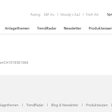
Rating:
S&P A+
|
Moody’s Aa2
|
Fitch AA
Sp
Anlagethemen
TrendRadar
Newsletter
Produktwisse
x/isin/CH1574361064
lagethemen
|
TrendRadar
|
Blog & Newsletter
|
Produktwissen
|