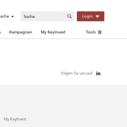
rache
Login
n
Kampagnen
My KeyInvest
Tools
Folgen Sie uns auf
My KeyInvest