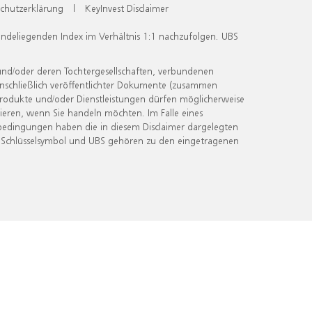
chutzerklärung
|
KeyInvest Disclaimer
undeliegenden Index im Verhältnis 1:1 nachzufolgen. UBS
und/oder deren Tochtergesellschaften, verbundenen
inschließlich veröffentlichter Dokumente (zusammen
 Produkte und/oder Dienstleistungen dürfen möglicherweise
ieren, wenn Sie handeln möchten. Im Falle eines
bedingungen haben die in diesem Disclaimer dargelegten
 Schlüsselsymbol und UBS gehören zu den eingetragenen