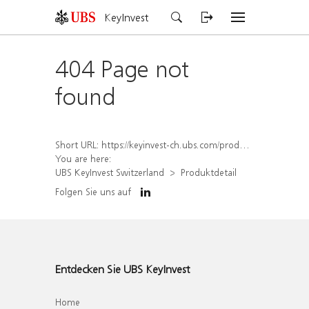
KeyInvest
404 Page not
found
Short URL:
https://keyinvest-ch.ubs.com/produkt/detail/index/isin/CH1574361437
You are here:
UBS KeyInvest Switzerland
Produktdetail
Folgen Sie uns auf
Entdecken Sie UBS KeyInvest
Home