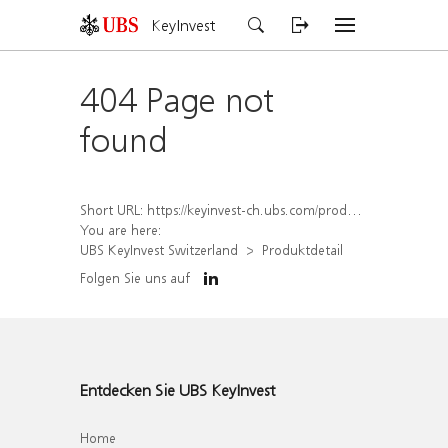
KeyInvest
404 Page not
found
Short URL:
https://keyinvest-ch.ubs.com/produkt/detail/index/isin/CH1574362039
You are here:
UBS KeyInvest Switzerland
Produktdetail
Folgen Sie uns auf
Entdecken Sie UBS KeyInvest
Home