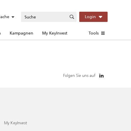
rache
Login
n
Kampagnen
My KeyInvest
Tools
Folgen Sie uns auf
My KeyInvest