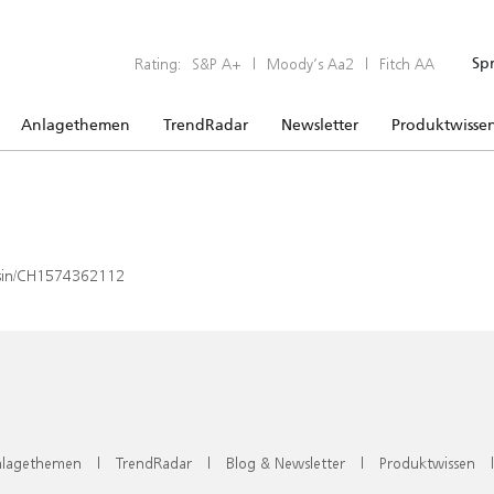
Rating:
S&P A+
|
Moody’s Aa2
|
Fitch AA
Sp
Anlagethemen
TrendRadar
Newsletter
Produktwisse
x/isin/CH1574362112
lagethemen
|
TrendRadar
|
Blog & Newsletter
|
Produktwissen
|