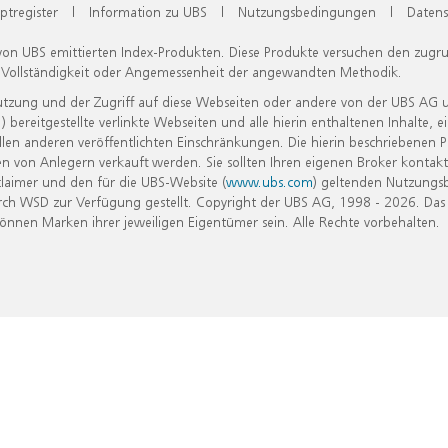
ptregister
|
Information zu UBS
|
Nutzungsbedingungen
|
Datens
 von UBS emittierten Index-Produkten. Diese Produkte versuchen den zugr
, Vollständigkeit oder Angemessenheit der angewandten Methodik.
Nutzung und der Zugriff auf diese Webseiten oder andere von der UBS AG 
eitgestellte verlinkte Webseiten und alle hierin enthaltenen Inhalte, e
allen anderen veröffentlichten Einschränkungen. Die hierin beschriebenen
n von Anlegern verkauft werden. Sie sollten Ihren eigenen Broker kontakt
laimer und den für die UBS-Website (
www.ubs.com
) geltenden Nutzungs
h WSD zur Verfügung gestellt. Copyright der UBS AG, 1998 - 2026. Das
nen Marken ihrer jeweiligen Eigentümer sein. Alle Rechte vorbehalten.