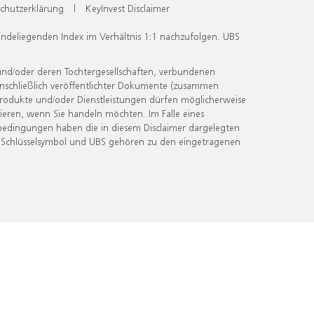
chutzerklärung
|
KeyInvest Disclaimer
undeliegenden Index im Verhältnis 1:1 nachzufolgen. UBS
und/oder deren Tochtergesellschaften, verbundenen
inschließlich veröffentlichter Dokumente (zusammen
 Produkte und/oder Dienstleistungen dürfen möglicherweise
ieren, wenn Sie handeln möchten. Im Falle eines
bedingungen haben die in diesem Disclaimer dargelegten
 Schlüsselsymbol und UBS gehören zu den eingetragenen