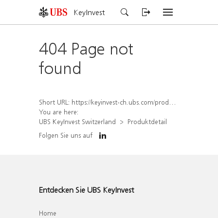
KeyInvest
404 Page not
found
Short URL:
https://keyinvest-ch.ubs.com/produkt/detail/index/isin/CH1574362310
You are here:
UBS KeyInvest Switzerland
Produktdetail
Folgen Sie uns auf
Entdecken Sie UBS KeyInvest
Home